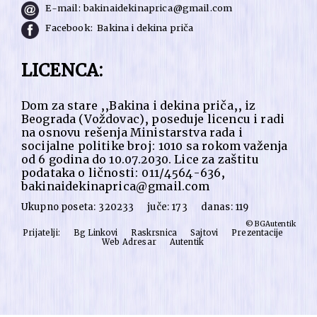
E-mail:
bakinaidekinaprica@gmail.com
Facebook:
Bakina i dekina priča
LICENCA:
Dom za stare ,,Bakina i dekina priča,, iz
Beograda (Voždovac), poseduje licencu i radi
na osnovu rešenja Ministarstva rada i
socijalne politike broj: 1010 sa rokom važenja
od 6 godina do 10.07.2030. Lice za zaštitu
podataka o ličnosti: 011/4564-636,
bakinaidekinaprica@gmail.com
Ukupno poseta: 320233 juče: 173 danas: 119
© BGAutentik
Prijatelji:
Bg Linkovi
Raskrsnica
Sajtovi
Prezentacije
Web Adresar
Autentik