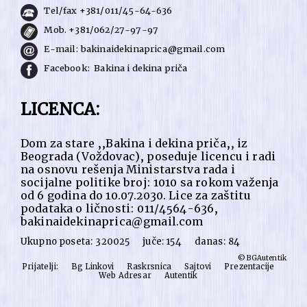
Tel/fax +381/011/45-64-636
Mob. +381/062/27-97-97
E-mail:
bakinaidekinaprica@gmail.com
Facebook:
Bakina i dekina priča
LICENCA:
Dom za stare ,,Bakina i dekina priča,, iz
Beograda (Voždovac), poseduje licencu i radi
na osnovu rešenja Ministarstva rada i
socijalne politike broj: 1010 sa rokom važenja
od 6 godina do 10.07.2030. Lice za zaštitu
podataka o ličnosti: 011/4564-636,
bakinaidekinaprica@gmail.com
Ukupno poseta: 320025 juče: 154 danas: 84
© BGAutentik
Prijatelji:
Bg Linkovi
Raskrsnica
Sajtovi
Prezentacije
Web Adresar
Autentik